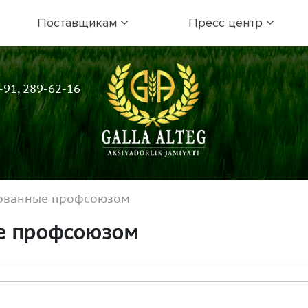
Поставщикам
Пресс центр
-91, 289-62-16
зованные профсоюзом
ые профсоюзом