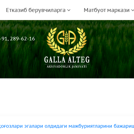
Етказиб берувчиларга
Матбуот маркази
-91, 289-62-16
 қоғозлари эгалари олдидаги мажбуриятларини бажари