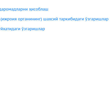
 даромадларни ҳисоблаш
 (ижроия органининг) шахсий таркибидаги ўзгаришлар
ўйхатидаги ўзгаришлар