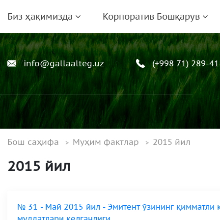
Биз ҳақимизда
Корпоратив Бошқарув
info@gallaalteg.uz
(+998 71) 289-41
Бош саҳифа
Муҳим фактлар
2015 йил
2015 йил
№ 31 - Май 2015 йил - Эмитент ўзининг қимматли
муддатлари келганлиги