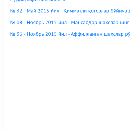
№ 32 - Май 2015 йил - Қимматли қоғозлар бўйича
№ 08 - Ноябрь 2015 йил - Мансабдор шахсларнинг
№ 36 - Ноябрь 2015 йил - Аффилланган шахслар р