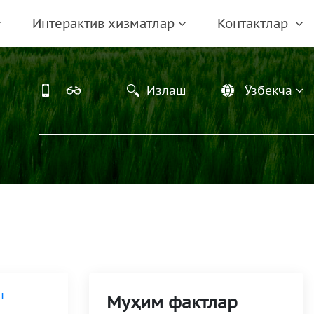
Интерактив хизматлар
Контактлар
Излаш
Ўзбекча
ш
Муҳим фактлар