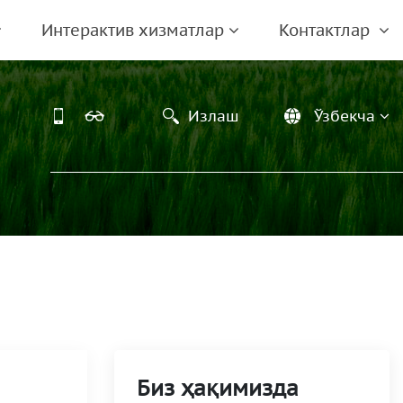
Интерактив хизматлар
Контактлар
Излаш
Ўзбекча
Биз ҳақимизда