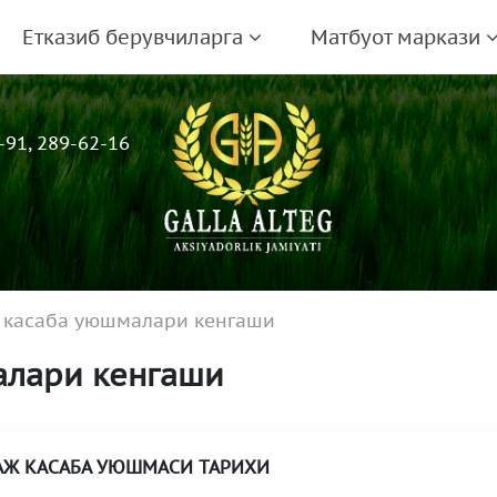
Етказиб берувчиларга
Матбуот маркази
-91, 289-62-16
АЖ касаба уюшмалари кенгаши
малари кенгаши
А
Ж
КАСАБА УЮШМАСИ ТАРИХИ