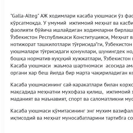
"Galla-Alteg" АЖ ходимлари касаба уюшмаси ўз фа
кўрсатмоқда. У умумий ижтимоий меҳнат ва касбий
фаолияти бўйича ишлайдиган ходимларни бирлашт
Ўзбекистон Республикаси Конституцияси, Меҳнат 
нотижорат ташкилотлари тўғрисида”ги, Ўзбекисто
уюшмалари тўғрисидаги қонунлари, шунингдек но
бошқа норматив-хуқуқий хужжатлари, Ўзбекистон к
Касаба уюшмаси жаъмоа шартномаси асосида амал
органи хар беш йилда бир марта чақириладиган 
Касаба уюшмасининг сай-харакатлари билан кор
мақсадида меҳнатни мухофаза қилиш, ижтимоий ҳ
маданият ва маънавият, спорт ва саломатликни му
Касаба уюшмаси қўмитасининг энг мухим вазифа
иқтисодий ва меҳнат муносабатларини тартибга с