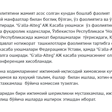
олитятини жамият асос солган кундан бошлаб фаолият
 манфаатлар билан боглиқ бўлган, ўз фаолиятига ва ў
иради. “G‘alla-Alteg” AЖ Касаба уюшмаси ўз фаолият
ва фуқаролик кодекслари, Ўзбекистон Республикаси “Н
н Республикасида жамоат бирлашмалари тўғрисидаги, 
давлат нотижорат ташкилотлари фаолиятини тартибга 
асаба уюшмалари Федерацияси Устави, ҳамда “G‘alla-A
га оширади. “G‘alla-Alteg” AЖ касаба уюшмасининг о
конференция хисобланади.
хона ходимларининг ижтимоий-иқтисодий химоясини к
имоя ва хуқуқий таълим, ёшлар билан ишлаш, хотин-қ
стахкамлаш бўйича комиссия тузилган.
ларидан бири ижтимоий шерикликни мустахкамлаш, иж
олиш бўйича ишларда иштирок этишдан иборат.