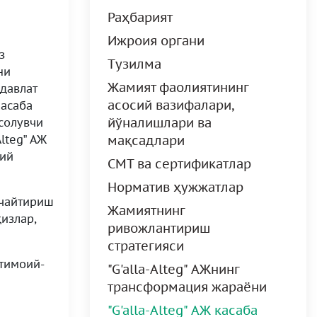
Раҳбарият
Ижроия органи
з
Tузилма
ини
Жамият фаолиятининг
одавлат
асосий вазифалари,
Касаба
йўналишлари ва
солувчи
lteg” AЖ
мақсадлари
лий
СМТ ва сертификатлар
Норматив ҳужжатлар
учайтириш
Жамиятнинг
излар,
ривожлантириш
стратегияси
тимоий-
"G'alla-Alteg" АЖнинг
трансформация жараёни
"G'alla-Alteg" АЖ касаба