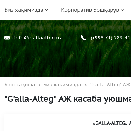
Биз ҳақимизда
Корпоратив Бошқарув
info@gallaalteg.uz
(+998 71) 289-41
Бош саҳифа
Биз ҳақимизда
"G'alla-Alteg" 
"G'alla-Alteg" АЖ касаба уюш
«
GALLA-ALTEG
»