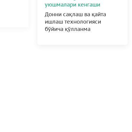
уюшмалари кенгаши
Донни сақлаш ва қайта
ишлаш технологияси
бўйича қўлланма