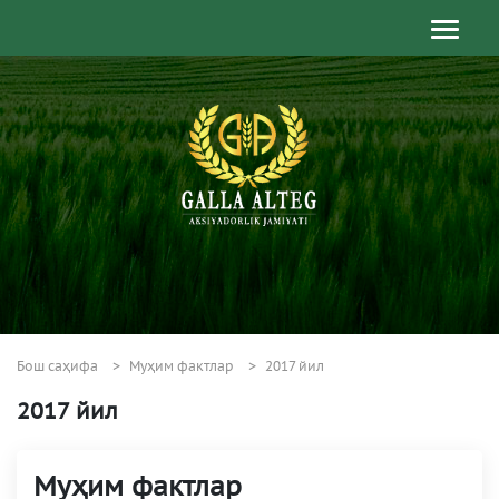
Бош саҳифа
Муҳим фактлар
2017 йил
2017 йил
Муҳим фактлар