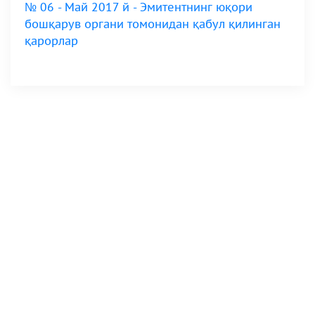
№ 06 - Май 2017 й - Эмитентнинг юқори
бошқарув органи томонидан қабул қилинган
қарорлар