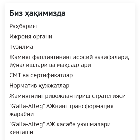
Биз ҳақимизда
Раҳбарият
Ижроия органи
Tузилма
Жамият фаолиятининг асосий вазифалари,
йўналишлари ва мақсадлари
СМТ ва сертификатлар
Норматив ҳужжатлар
Жамиятнинг ривожлантириш стратегияси
"G'alla-Alteg" АЖнинг трансформация
жараёни
"G'alla-Alteg" АЖ касаба уюшмалари
кенгаши