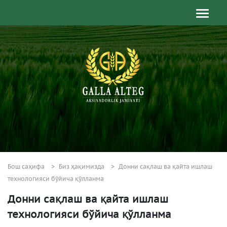
Бош саҳифа
Биз ҳақимизда
Донни сақлаш ва қайта ишлаш
технологияси бўйича қўлланма
Донни сақлаш ва қайта ишлаш
технологияси бўйича қўлланма