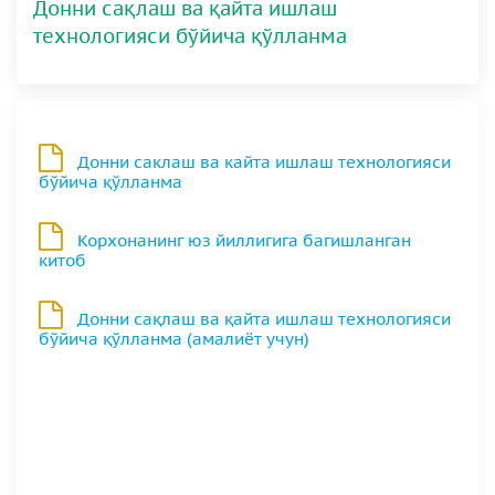
Донни сақлаш ва қайта ишлаш
технологияси бўйича қўлланма
Донни саклаш ва кайта ишлаш технологияси
бўйича қўлланма
Корхонанинг юз йиллигига багишланган
китоб
Донни сақлаш ва қайта ишлаш технологияси
бўйича қўлланма (амалиёт учун)