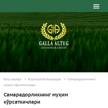
Бош саҳифа
Корпоратив Бошқарув
Самарадорликнинг
муҳим кўрсаткичлари
Самарадорликнинг муҳим
кўрсаткичлари