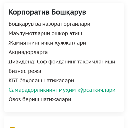
Корпоратив Бошқарув
Бошқарув ва назорат органлари
Маълумотларни ошкор этиш
Жамиятнинг ички ҳужжатлари
Акциядорларга
Дивиденд: Соф фойданинг тақсимланиши
Бизнес режа
КБТ баҳолаш натижалари
Самарадорликнинг муҳим кўрсаткичлари
Овоз бериш натижалари