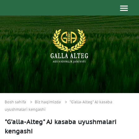
Bosh sahifa
Biz haqimizda
"G'alla-Alteg" AJ kasaba
uyushmalari kengashi
"G'alla-Alteg" AJ kasaba uyushmalari
kengashi