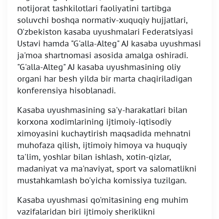
notijorat tashkilotlari faoliyatini tartibga
soluvchi boshqa normativ-xuquqiy hujjatlari,
O'zbekiston kasaba uyushmalari Federatsiyasi
Ustavi hamda "G'alla-Alteg" AJ kasaba uyushmasi
ja'moa shartnomasi asosida amalga oshiradi.
"G'alla-Alteg" AJ kasaba uyushmasining oliy
organi har besh yilda bir marta chaqiriladigan
konferensiya hisoblanadi.
Kasaba uyushmasining sa'y-harakatlari bilan
korxona xodimlarining ijtimoiy-iqtisodiy
ximoyasini kuchaytirish maqsadida mehnatni
muhofaza qilish, ijtimoiy himoya va huquqiy
ta'lim, yoshlar bilan ishlash, xotin-qizlar,
madaniyat va ma'naviyat, sport va salomatlikni
mustahkamlash bo'yicha komissiya tuzilgan.
Kasaba uyushmasi qo'mitasining eng muhim
vazifalaridan biri ijtimoiy sheriklikni