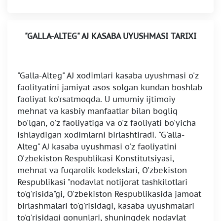
"GALLA-ALTEG" AJ KASABA UYUSHMASI TARIXI
"Galla-Alteg" AJ xodimlari kasaba uyushmasi o'z
faolityatini jamiyat asos solgan kundan boshlab
faoliyat ko'rsatmoqda. U umumiy ijtimoiy
mehnat va kasbiy manfaatlar bilan bogliq
bo'lgan, o'z faoliyatiga va o'z faoliyati bo'yicha
ishlaydigan xodimlarni birlashtiradi. "G'alla-
Alteg" AJ kasaba uyushmasi o'z faoliyatini
O'zbekiston Respublikasi Konstitutsiyasi,
mehnat va fuqarolik kodekslari, O'zbekiston
Respublikasi "nodavlat notijorat tashkilotlari
to'g'risida"gi, O'zbekiston Respublikasida jamoat
birlashmalari to'g'risidagi, kasaba uyushmalari
to'g'risidagi qonunlari, shuningdek nodavlat