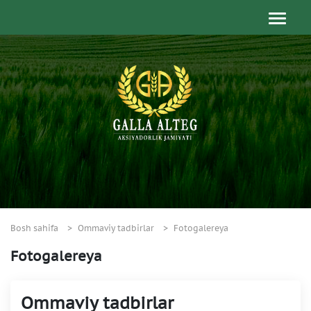
Bosh sahifa
Ommaviy tadbirlar
Fotogalereya
Fotogalereya
Ommaviy tadbirlar