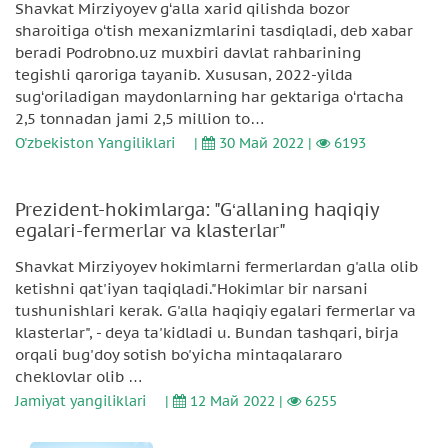
Shavkat Mirziyoyev g‘alla xarid qilishda bozor
sharoitiga o‘tish mexanizmlarini tasdiqladi, deb xabar
beradi Podrobno.uz muxbiri davlat rahbarining
tegishli qaroriga tayanib. Xususan, 2022-yilda
sug‘oriladigan maydonlarning har gektariga o‘rtacha
2,5 tonnadan jami 2,5 million to…
O'zbekiston Yangiliklari
|
30 Май 2022 |
6193
Prezident-hokimlarga: "G‘allaning haqiqiy
egalari-fermerlar va klasterlar"
Shavkat Mirziyoyev hokimlarni fermerlardan g'alla olib
ketishni qat'iyan taqiqladi."Hokimlar bir narsani
tushunishlari kerak. G'alla haqiqiy egalari fermerlar va
klasterlar", - deya ta'kidladi u. Bundan tashqari, birja
orqali bug'doy sotish bo'yicha mintaqalararo
cheklovlar olib …
Jamiyat yangiliklari
|
12 Май 2022 |
6255