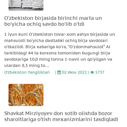
Oʻzbekiston birjasida birinchi marta un
boʻyicha ochiq savdo boʻlib oʻtdi
1 iyun kuni Oʻzbekiston tovar-xom ashyo birjasida un
mahsuloti boʻyicha dastlabki ochiq birja savdolari
oʻtkazildi. Birja xabariga koʻra, “Oʻzdonmahsulot” AJ
tarkibidagi 44 ta korxona tomonidan bugungi birja
savdolariga 10,0 ming tonna 1-navli un qoʻyilgan va
ulardan 8,3 ming to…
O'zbekiston Yangiliklari
|
02 Июн 2022 |
5737
Shavkat Mirziyoyev don sotib olishda bozor
sharoitlariga o'tish mexanizmlarini tasdiqladi