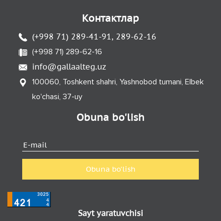
Kонтактлар
(+998 71) 289-41-91, 289-62-16
(+998 71) 289-62-16
info@gallaalteg.uz
100060, Toshkent shahri, Yashnobod tumani, Elbek
ko'chasi, 37-uy
Obuna bo'lish
Obuna bo'lish
Sayt yaratuvchisi