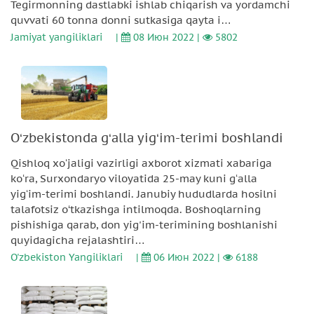
Tegirmonning dastlabki ishlab chiqarish va yordamchi
quvvati 60 tonna donni sutkasiga qayta i…
Jamiyat yangiliklari
|
08 Июн 2022 |
5802
O‘zbekistonda g‘alla yig‘im-terimi boshlandi
Qishloq xoʻjaligi vazirligi axborot xizmati xabariga
koʻra, Surxondaryo viloyatida 25-may kuni gʻalla
yigʻim-terimi boshlandi. Janubiy hududlarda hosilni
talafotsiz o‘tkazishga intilmoqda. Boshoqlarning
pishishiga qarab, don yig'im-terimining boshlanishi
quyidagicha rejalashtiri…
O'zbekiston Yangiliklari
|
06 Июн 2022 |
6188