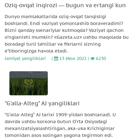
Oziq-ovqat inqirozi — bugun va ertangi kun
Dunyo mamlakatlarida oziq-ovqat tanqisligi
boshlandi. Endi vaziyat yomonlashib boraveradimi?
Bizni qanday ssenariylar kutmoqda? Vaziyat qachon
o‘nglanishi mumkin? «Gazeta.uz» ushbu maqolada bu
boradagi turli tahlillar va fikrlarni sizning
e’tiboringizga havola etadi.
Jamiyat yangiliklari
|
13 Июн 2022 |
6230
"G'alla-Alteg" AJ yangiliklari
“G’alla-Alteg” AJ tarixi 1909-yildan boshlanadi. U
davrda ushbu korxona butun O’rta Osiyodagi
mexanizatsiyalashtirilgan, aka-uka Krichiginlar
tomonidan asos solingan yagona tegirmon edi.