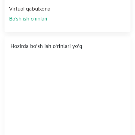
Virtual qabulxona
Bo'sh ish o'rinlari
Hozirda boʻsh ish oʻrinlari yoʻq