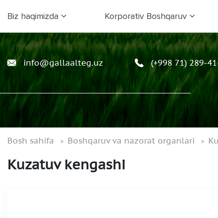
Biz haqimizda
Korporativ Boshqaruv
info@gallaalteg.uz
(+998 71) 289-41
Bosh sahifa
Boshqaruv va nazorat organlari
Ku
Kuzatuv kengashi