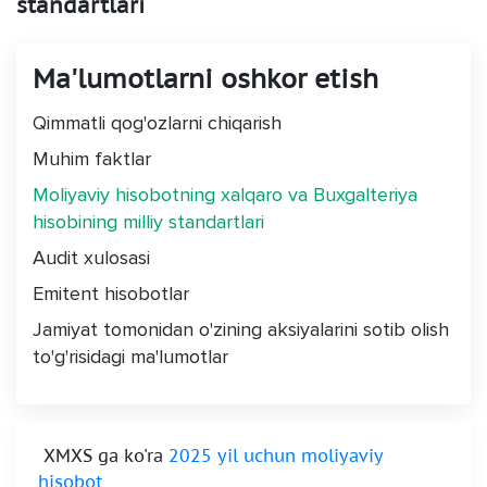
standartlari
Ma'lumotlarni oshkor etish
Qimmatli qog'ozlarni chiqarish
Muhim faktlar
Moliyaviy hisobotning xalqaro va Buxgalteriya
hisobining milliy standartlari
Audit xulosasi
Emitent hisobotlar
Jamiyat tomonidan o'zining aksiyalarini sotib olish
to'g'risidagi ma'lumotlar
XMXS ga ko'ra
2025 yil uchun moliyaviy
hisobot