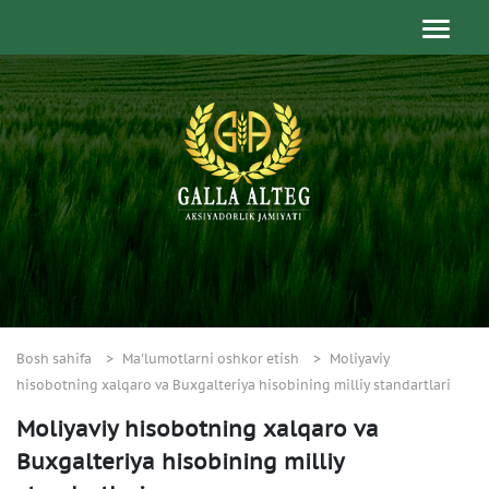
Bosh sahifa
Ma'lumotlarni oshkor etish
Moliyaviy
hisobotning xalqaro va Buxgalteriya hisobining milliy standartlari
Moliyaviy hisobotning xalqaro va
Buxgalteriya hisobining milliy