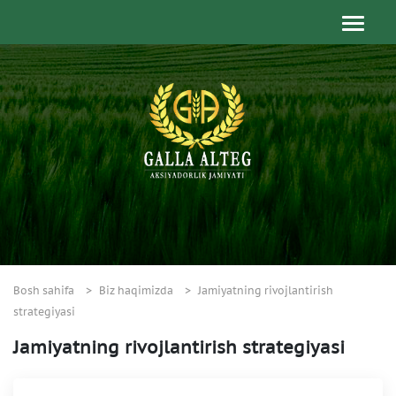
Bosh sahifa
Biz haqimizda
Jamiyatning rivojlantirish
strategiyasi
Jamiyatning rivojlantirish strategiyasi