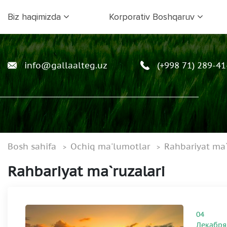
Biz haqimizda
Korporativ Boshqaruv
info@gallaalteg.uz
(+998 71) 289-41
Bosh sahifa
Ochiq ma'lumotlar
Rahbariyat ma`
Rahbariyat ma`ruzalari
04
Декабря