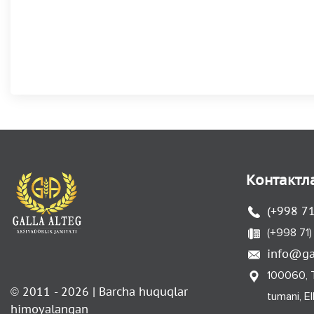
Kонтактл
(+998 7
(+998 71
info@gal
100060, T
© 2011 - 2026 | Barcha huquqlar
tumani, E
himoyalangan