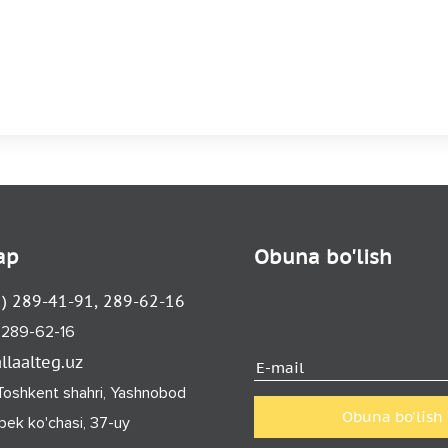
ар
Obuna bo'lish
1) 289-41-91, 289-62-16
) 289-62-16
laalteg.uz
oshkent shahri, Yashnobod
Obuna bo'lish
lbek ko'chasi, 37-uy